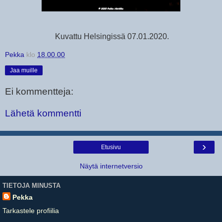
Kuvattu Helsingissä 07.01.2020.
Pekka
klo
18.00.00
Jaa muille
Ei kommentteja:
Lähetä kommentti
›
Etusivu
Näytä internetversio
TIETOJA MINUSTA
Pekka
Tarkastele profiilia