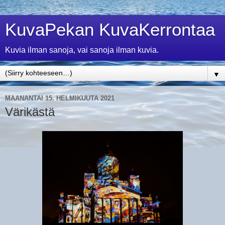
KuvaPekan KuvaKerrontaa
Kuvia ilman sanoja, vai sanoja ilman kuvia.
▼
MAANANTAI 15. HELMIKUUTA 2021
Värikästä